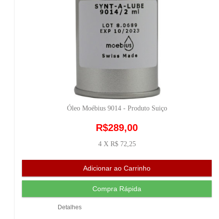
Óleo Moébius 9014 - Produto Suiço
R$289,00
4 X R$ 72,25
Detalhes